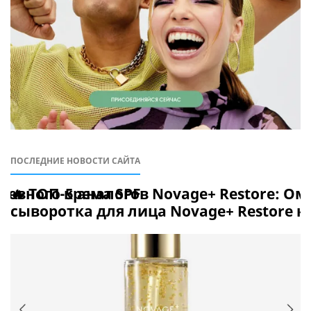
ПОСЛЕДНИЕ НОВОСТИ САЙТА
П
невного крема SPF
🔥 ТОП-5 аналогов Novage+ Restore: 
4
сыворотка для лица Novage+ Restore к