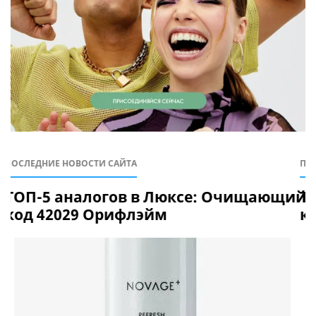
ПОСЛЕДНИЕ НОВОСТИ САЙТА
П
й гель для лица
ТОП-5 аналогов в Люксе: Омолажива
L
контура глаз и губ Novage+ Restore
а