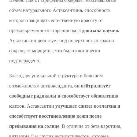
Вэлнэс Пэк от Орифлэйм содержит максимальный
объем натурального Астаксантина, способность
которого защищать естественную красоту от
преждевременного старения была
доказана научно.
Астаксантин действует под поверхностью кожи и
сокращает морщины, что было клинически
подтверждено.
Благодаря уникальной структуре и большим
возможностям антиоксиданта,
он нейтрализует
свободные радикалы и способствует обновлению
клеток.
Астаксантин
улучшает синтез коллагена и
способствует восстановлению кожи после
пребывания на солнце
. В отличие от бета-каротина,
витамина C и других антиоксидантов, которые